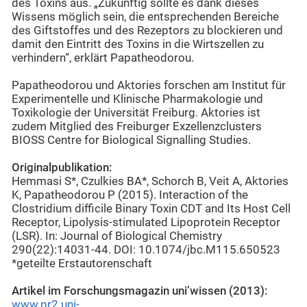
des Toxins aus. „Zukünftig sollte es dank dieses
Wissens möglich sein, die entsprechenden Bereiche
des Giftstoffes und des Rezeptors zu blockieren und
damit den Eintritt des Toxins in die Wirtszellen zu
verhindern“, erklärt Papatheodorou.
Papatheodorou und Aktories forschen am Institut für
Experimentelle und Klinische Pharmakologie und
Toxikologie der Universität Freiburg. Aktories ist
zudem Mitglied des Freiburger Exzellenzclusters
BIOSS Centre for Biological Signalling Studies.
Originalpublikation:
Hemmasi S*, Czulkies BA*, Schorch B, Veit A, Aktories
K, Papatheodorou P (2015). Interaction of the
Clostridium difficile Binary Toxin CDT and Its Host Cell
Receptor, Lipolysis-stimulated Lipoprotein Receptor
(LSR). In: Journal of Biological Chemistry
290(22):14031-44. DOI: 10.1074/jbc.M115.650523
*geteilte Erstautorenschaft
Artikel im Forschungsmagazin uni’wissen (2013):
www.pr2.uni-