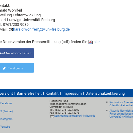
ntakt:
rald Wohlfeil
teilung Lehrentwicklung
bert-Ludwigs-Universität Freiburg
l. 0761/203-9089
Mail:
harald.wohlfeil@zv.uni-freiburg.de
e Druckversion der Pressemitteilung (pdf) finden Sie
hier
.
bersicht
Barrierefreiheit
Kontakt
Impressum
Datenschutzerklaerung
Hochschul- und
Kontakt zur Presse
Facebook
Wissenschaftskommunikation
Öffentlichkeitsarbe
Universität Freiburg
Tel.: (+49) 0761 203 4302
Aktuelle Nachricht
X (Twitter)
Fax: (+49) 0761 203 4278
Pressemitteilungen
kommunikation@zv.uni-freiburg.de
Universitätskliniku
Instagram
Youtube