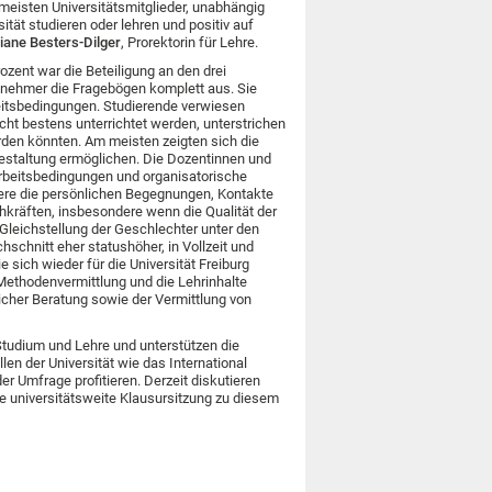
meisten Universitätsmitglieder, unabhängig
sität studieren oder lehren und positiv auf
liane Besters-Dilger
, Prorektorin für Lehre.
zent war die Beteiligung an den drei
lnehmer die Fragebögen komplett aus. Sie
beitsbedingungen. Studierende verwiesen
icht bestens unterrichtet werden, unterstrichen
rden könnten. Am meisten zeigten sich die
gestaltung ermöglichen. Die Dozentinnen und
Arbeitsbedingungen und organisatorische
ere die persönlichen Begegnungen, Kontakte
kräften, insbesondere wenn die Qualität der
 Gleichstellung der Geschlechter unter den
hschnitt eher statushöher, in Vollzeit und
 sich wieder für die Universität Freiburg
Methodenvermittlung und die Lehrinhalte
licher Beratung sowie der Vermittlung von
Studium und Lehre und unterstützen die
len der Universität wie das International
r Umfrage profitieren. Derzeit diskutieren
e universitätsweite Klausursitzung zu diesem