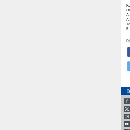
Ko
Ha
Ab
Al
Te
E-
Di
Ü