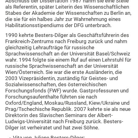
Abschluss der Dissertation 1987 nahm sie eine Stelle
als Referentin, später Leiterin des Wissenschaftlichen
Stabes der Akademie der Wissenschaften zu Berlin an,
die sie für ein halbes Jahr zur Wahrnehmung eines
Habilitationsstipendiums der DFG unterbrach.
1990 kehrte Besters-Dilger als Geschäftsführerin des
Frankreich-Zentrums nach Freiburg zurück und nahm
gleichzeitig Lehraufträge für russische
Sprachwissenschaft an der Universität Basel/Schweiz
wahr. 1994 folgte sie einem Ruf auf einen Lehrstuhl für
russische Sprachwissenschaft an der Universität
Wien/Österreich. Sie war die erste Ausländerin, die
2003 Vizepräsidentin, zuständig für Geistes- und
Sozialwissenschaften, des österreichischen
Forschungsfonds (FWF) wurde. Gastprofessuren und
Forschungsaufenthalte führten sie nach
Oxford/England, Moskau/Russland, Kiew/Ukraine und
Prag/Tschechische Republik. 2007 kehrte sie als neue
Direktorin des Slavischen Seminars der Albert-
Ludwigs-Universität nach Freiburg zurück. Besters-
Dilger ist verheiratet und hat zwei Söhne.
Vita von Juliane Besters-Dilger: