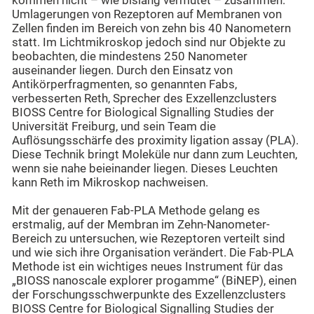
kommen nicht – wie bislang vermutet – zusammen.
Umlagerungen von Rezeptoren auf Membranen von
Zellen finden im Bereich von zehn bis 40 Nanometern
statt. Im Lichtmikroskop jedoch sind nur Objekte zu
beobachten, die mindestens 250 Nanometer
auseinander liegen. Durch den Einsatz von
Antikörperfragmenten, so genannten Fabs,
verbesserten Reth, Sprecher des Exzellenzclusters
BIOSS Centre for Biological Signalling Studies der
Universität Freiburg, und sein Team die
Auflösungsschärfe des proximity ligation assay (PLA).
Diese Technik bringt Moleküle nur dann zum Leuchten,
wenn sie nahe beieinander liegen. Dieses Leuchten
kann Reth im Mikroskop nachweisen.
Mit der genaueren Fab-PLA Methode gelang es
erstmalig, auf der Membran im Zehn-Nanometer-
Bereich zu untersuchen, wie Rezeptoren verteilt sind
und wie sich ihre Organisation verändert. Die Fab-PLA
Methode ist ein wichtiges neues Instrument für das
„BIOSS nanoscale explorer progamme“ (BiNEP), einen
der Forschungsschwerpunkte des Exzellenzclusters
BIOSS Centre for Biological Signalling Studies der