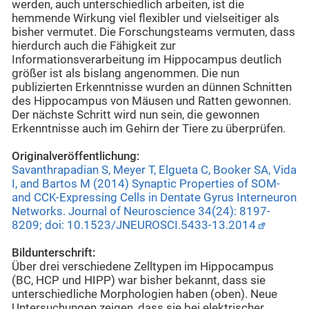
werden, auch unterschiedlich arbeiten, ist die
hemmende Wirkung viel flexibler und vielseitiger als
bisher vermutet. Die Forschungsteams vermuten, dass
hierdurch auch die Fähigkeit zur
Informationsverarbeitung im Hippocampus deutlich
größer ist als bislang angenommen. Die nun
publizierten Erkenntnisse wurden an dünnen Schnitten
des Hippocampus von Mäusen und Ratten gewonnen.
Der nächste Schritt wird nun sein, die gewonnen
Erkenntnisse auch im Gehirn der Tiere zu überprüfen.
Originalveröffentlichung:
Savanthrapadian S, Meyer T, Elgueta C, Booker SA, Vida
I, and Bartos M (2014) Synaptic Properties of SOM-
and CCK-Expressing Cells in Dentate Gyrus Interneuron
Networks. Journal of Neuroscience 34(24): 8197-
8209; doi: 10.1523/JNEUROSCI.5433-13.2014
Bildunterschrift:
Über drei verschiedene Zelltypen im Hippocampus
(BC, HCP und HIPP) war bisher bekannt, dass sie
unterschiedliche Morphologien haben (oben). Neue
Untersuchungen zeigen, dass sie bei elektrischer