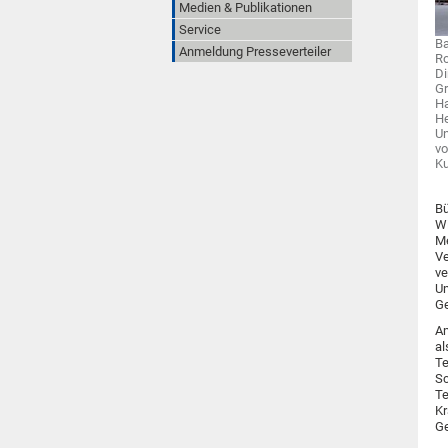
Medien & Publikationen
Service
Ba
Anmeldung Presseverteiler
Ro
Di
Gr
Ha
He
Un
vo
K
Bü
Wi
Me
Ve
ve
Um
Ge
Am
al
Te
Sc
Te
Kr
Ge