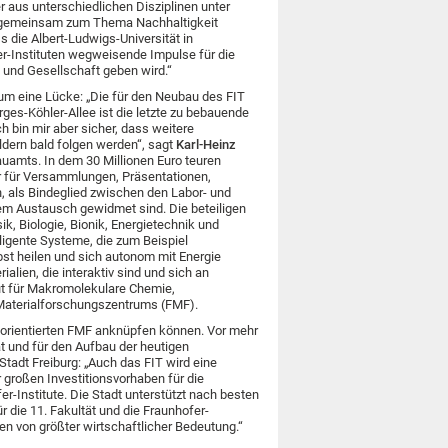
 aus unterschiedlichen Disziplinen unter
 gemeinsam zum Thema Nachhaltigkeit
s die Albert-Ludwigs-Universität in
er-Instituten wegweisende Impulse für die
 und Gesellschaft geben wird.“
um eine Lücke: „Die für den Neubau des FIT
ges-Köhler-Allee ist die letzte zu bebauende
h bin mir aber sicher, dass weitere
ldern bald folgen werden“, sagt
Karl-Heinz
bauamts. In dem 30 Millionen Euro teuren
r für Versammlungen, Präsentationen,
 als Bindeglied zwischen den Labor- und
em Austausch gewidmet sind. Die beteiligen
, Biologie, Bionik, Energietechnik und
lligente Systeme, die zum Beispiel
st heilen und sich autonom mit Energie
alien, die interaktiv sind und sich an
ut für Makromolekulare Chemie,
 Materialforschungszentrums (FMF).
sorientierten FMF anknüpfen können. Vor mehr
ät und für den Aufbau der heutigen
Stadt Freiburg: „Auch das FIT wird eine
r großen Investitionsvorhaben für die
r-Institute. Die Stadt unterstützt nach besten
die 11. Fakultät und die Fraunhofer-
en von größter wirtschaftlicher Bedeutung.“