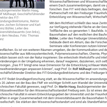
Wissenschaftlerinnen und Wissenschaftler
einem Dach zusammenbringen, damit sie
forschen. Das FIT wird dazu beitragen, das
ubürgermeister Martin Haag,
Partnerschaft mit den Freiburger Fraunhof
lf Mülhaupt, Geschäftsführender
Entwicklung von Wissenschaft, Wirtschaft
rektor des FIT-
ündungsdirektoriums, Rektor
Mit dem Richtfest schließt das neue Zentr
ns-Jochen Schiewer und Karl-
zur Verfügung stehende Fläche an der Geor
inz Bühler, Leiter des
Teilfläche des so genannten 1. Baufelds. Ic
iversitätsbauamts (von links),
Bauvorhaben auf den restlichen drei Baufe
r dem Neubau. Foto: Thomas
Bühler
, Leiter des Freiburger Universitäts
unz
Gebäude dient ein Atrium, das die Forsche
Seminare oder Konferenzen nutzen können,
roflächen. Es ist von weiteren Räumen umgeben, die der Kommunikation und d
ssenschaftler aus Mikrosystemtechnik, Polymerwissenschaften, Chemie, Physik
dizin lassen sich von der Natur inspirieren: Sie entwickeln Werkstoffe und inte
ränderungen in der Umgebung erkennen, darauf reagieren, dazulernen, sich selb
rsorgen. „Das FIT bringt eine neue Dimension für die Entwicklung schlauer Materi
weltveränderungen anpassen können“, sagt Prof. Dr.
Rolf Mülhaupt
vom Instit
schäftsführender Direktor des FIT-Gründungsdirektoriums und des Freiburger
 FIT findet Grundlagenforschung statt, an die Wissenschaftler im anwendung
s 20 Jahren sei der Bau des FMF ein wichtiger Schritt zum Wandel der Universit
chnischen Fakultät gewesen, sagt Prof. Dr.
Martin Haag
, Baubürgermeister der 
hlüsselinvestition für den Wissenschaftsstandort Freiburg sein. Es ist eines de
chnische Fakultät in einem Entwicklungsgebiet der Universität und der Fraunhofe
äften in enger Zusammenarbeit mit dem Universitätsbauamt die Bauvorhaben für 
sellschaft. Sie stärken den Wissenschaftsstandort und sind als Standortfaktor