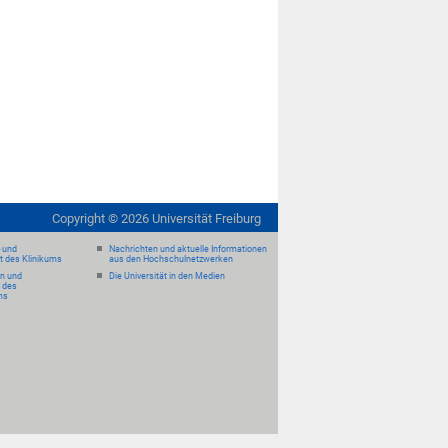
Copyright ©
2026
Universität Freiburg
- und
Nachrichten und aktuelle Informationen
it des Klinikums
aus den Hochschulnetzwerken
en und
Die Universität in den Medien
 des
ms