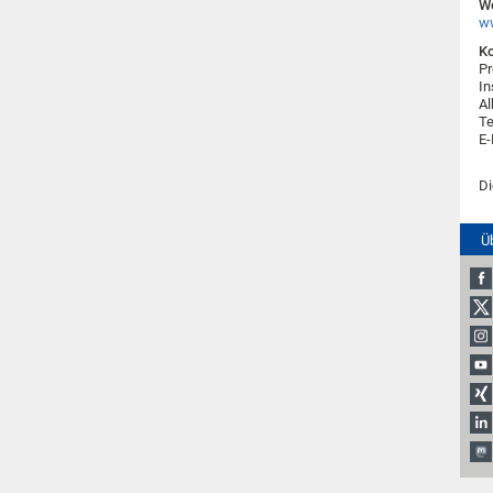
We
ww
Ko
Pr
In
Al
Te
E-
Di
Ü