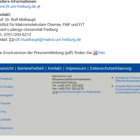
itere Informationen:
w.fit.uni-freiburg.de
ntakt:
of. Dr. Rolf Mülhaupt
stitut für Makromolekulare Chemie, FMF und FIT
bert-Ludwigs-Universität Freiburg
l.: 0761/203-6273
Mail:
rolf.muelhaupt@makro.uni-freiburg.de
e Druckversion der Pressemitteilung (pdf) finden Sie
hier
.
bersicht
Barrierefreiheit
Kontakt
Impressum
Datenschutzerklaerung
Hochschul- und
Kontakt zur Presse
Facebook
Wissenschaftskommunikation
Öffentlichkeitsarbe
Universität Freiburg
Tel.: (+49) 0761 203 4302
Aktuelle Nachricht
X (Twitter)
Fax: (+49) 0761 203 4278
Pressemitteilungen
kommunikation@zv.uni-freiburg.de
Universitätskliniku
Instagram
Youtube
Xing
LinkedIn
Mastodon