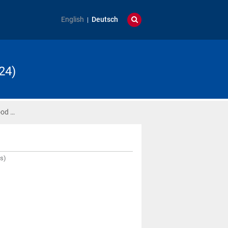
English
Deutsch
24)
ood …
s)