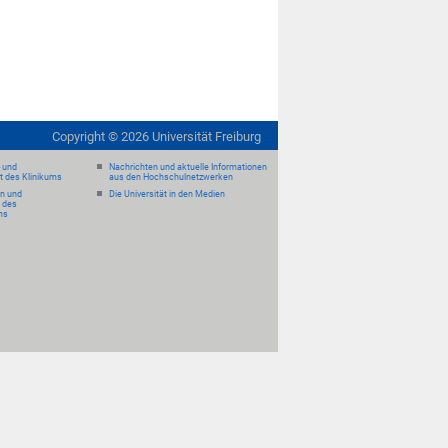
Copyright ©
2026
Universität Freiburg
- und
Nachrichten und aktuelle Informationen
it des Klinikums
aus den Hochschulnetzwerken
en und
Die Universität in den Medien
 des
ms