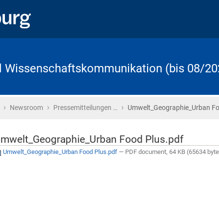
d Wissenschaftskommunikation (bis 08/20
›
›
›
Startseite
Newsroom
Pressemitteilungen …
Umwelt_Geographie_Urban F
mwelt_Geographie_Urban Food Plus.pdf
Umwelt_Geographie_Urban Food Plus.pdf
— PDF document, 64 KB (65634 byte