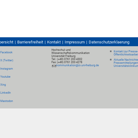
bersicht
Barrierefreiheit
Kontakt
Impressum
Datenschutzerklaerung
Hochschul- und
Kontakt zur Presse
Facebook
Wissenschaftskommunikation
Öffentlichkeitsarbe
Universität Freiburg
Tel.: (+49) 0761 203 4302
Aktuelle Nachricht
X (Twitter)
Fax: (+49) 0761 203 4278
Pressemitteilungen
kommunikation@zv.uni-freiburg.de
Universitätskliniku
Instagram
Youtube
Xing
LinkedIn
Mastodon