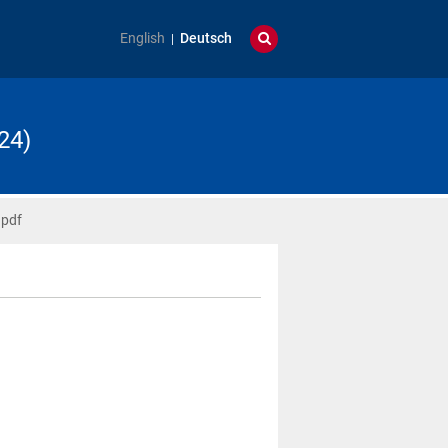
English
Deutsch
24)
.pdf