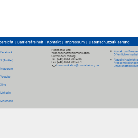
bersicht
Barrierefreiheit
Kontakt
Impressum
Datenschutzerklaerung
Hochschul- und
Kontakt zur Presse
Facebook
Wissenschaftskommunikation
Öffentlichkeitsarbe
Universität Freiburg
Tel.: (+49) 0761 203 4302
Aktuelle Nachricht
X (Twitter)
Fax: (+49) 0761 203 4278
Pressemitteilungen
kommunikation@zv.uni-freiburg.de
Universitätskliniku
Instagram
Youtube
Xing
LinkedIn
Mastodon