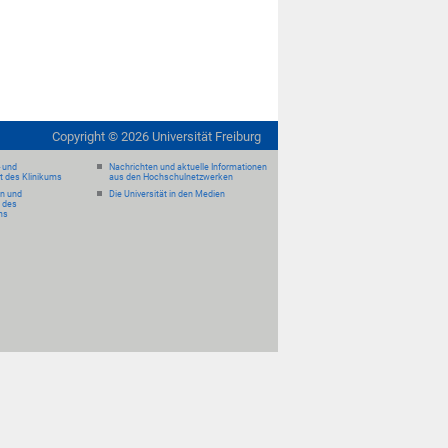
Copyright ©
2026
Universität Freiburg
- und
Nachrichten und aktuelle Informationen
it des Klinikums
aus den Hochschulnetzwerken
en und
Die Universität in den Medien
 des
ms