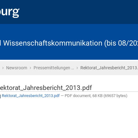
d Wissenschaftskommunikation (bis 08/20
›
›
›
Startseite
Newsroom
Pressemitteilungen …
Rektorat_Jahresbericht_2013
ektorat_Jahresbericht_2013.pdf
Rektorat_Jahresbericht_2013.pdf
— PDF document, 68 KB (69657 bytes)