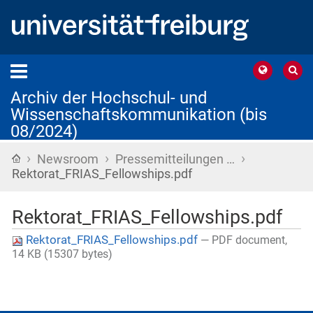
Archiv der Hochschul- und
Wissenschaftskommunikation (bis
08/2024)
›
›
›
Startseite
Newsroom
Pressemitteilungen …
Rektorat_FRIAS_Fellowships.pdf
Rektorat_FRIAS_Fellowships.pdf
Rektorat_FRIAS_Fellowships.pdf
— PDF document,
14 KB (15307 bytes)