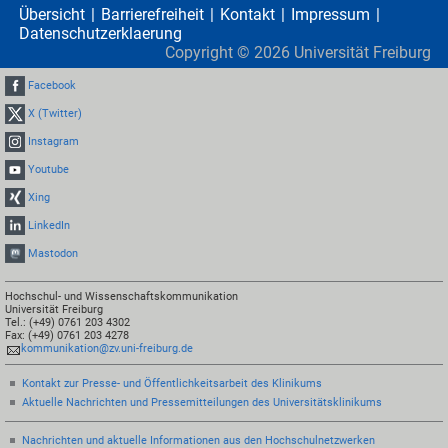
Übersicht
Barrierefreiheit
Kontakt
Impressum
Datenschutzerklaerung
Copyright ©
2026
Universität Freiburg
Facebook
X (Twitter)
Instagram
Youtube
Xing
LinkedIn
Mastodon
Hochschul- und Wissenschaftskommunikation
Universität Freiburg
Tel.: (+49) 0761 203 4302
Fax: (+49) 0761 203 4278
kommunikation@zv.uni-freiburg.de
Kontakt zur Presse- und Öffentlichkeitsarbeit des Klinikums
Aktuelle Nachrichten und Pressemitteilungen des Universitätsklinikums
Nachrichten und aktuelle Informationen aus den Hochschulnetzwerken