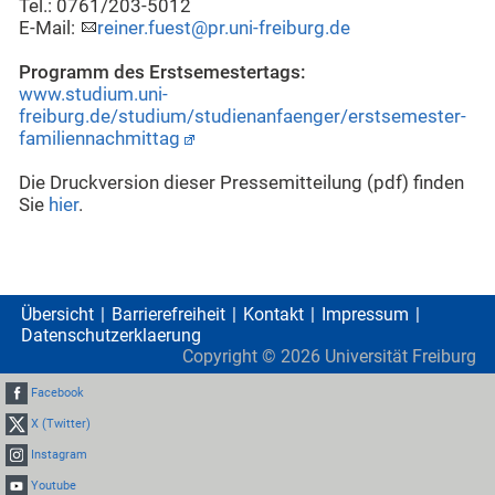
Tel.: 0761/203-5012
E-Mail:
reiner.fuest@pr.uni-freiburg.de
Programm des Erstsemestertags:
www.studium.uni-
freiburg.de/studium/studienanfaenger/erstsemester-
familiennachmittag
Die Druckversion dieser Pressemitteilung (pdf) finden
Sie
hier
.
Übersicht
Barrierefreiheit
Kontakt
Impressum
Datenschutzerklaerung
Copyright ©
2026
Universität Freiburg
Facebook
X (Twitter)
Instagram
Youtube