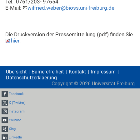
Tel.: 0761/203- 97654
E-Mail:
wilfried.weber@bioss.uni-freiburg.de
Die Druckversion der Pressemitteilung (pdf) finden Sie
hier
.
Übersicht
Barrierefreiheit
Kontakt
Impressum
Datenschutzerklaerung
Copyright ©
2026
Universität Freiburg
Facebook
X (Twitter)
Instagram
Youtube
Xing
LinkedIn