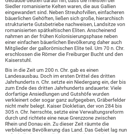
Gebäude deuten darauf hin, dass die meisten der
Siedler romanisierte Kelten waren, die aus Gallien
eingewandert sind. Neben Streuhofvillen, einfacheren
bäuerlichen Gehöften, ließen sich große, hierarchisch
strukturierte Gutsbetriebe nachweisen, Landsitze von
romanisierten spätkeltischen Eliten. Anscheinend
nahmen an der frühen Kolonisierungsphase neben
einer einfachen bäuerlichen Bevölkerung daher auch
Mitglieder der gallorömischen Elite teil. Um 70 n. Chr.
erschlossen die Römer die Freiburger Bucht und den
Kaiserstuhl.
Bis in die Zeit um 200 n. Chr. gab es einen
Landesausbau. Doch im ersten Drittel des dritten
Jahrhunderts n. Chr. setzte ein Niedergang ein, der bis
zum Ende des dritten Jahrhunderts andauerte: Viele
dorfartige Ansiedlungen und Gutshöfe wurden
verkleinert oder sogar ganz aufgegeben, Gräberfelder
nicht mehr belegt. Kaiser Diokletian, der von 284 bis
305 n. Chr. herrschte, setzte eine Verwaltungsreform
durch und richtete eine neue Grenzzone zwischen
Rhein und Donau ein. Zu dieser Zeit räumte die
verbliebene Bevölkerung das Land. Das Gebiet lag nun