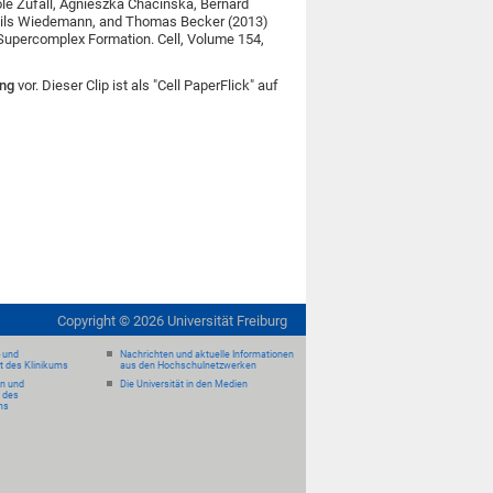
le Zufall, Agnieszka Chacinska, Bernard
, Nils Wiedemann, and Thomas Becker (2013)
Supercomplex Formation. Cell, Volume 154,
ng
vor. Dieser Clip ist als "Cell PaperFlick" auf
Copyright ©
2026
Universität Freiburg
- und
Nachrichten und aktuelle Informationen
it des Klinikums
aus den Hochschulnetzwerken
en und
Die Universität in den Medien
 des
ms