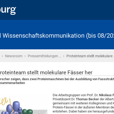
d Wissenschaftskommunikation (bis 08/20
›
›
›
Startseite
Newsroom
Pressemitteilungen …
Proteinteam stellt molekulare 
roteinteam stellt molekulare Fässer her
rscher zeigen, dass zwei Proteinmaschinen bei der Ausbildung von Fassstrukt
usammenarbeiten
Die Arbeitsgruppen von Prof. Dr.
Nikolaus 
Privatdozent Dr.
Thomas Becker
der Albert
gemeinsam mit weiteren Kolleginnen und 
Protein-Fässer in der äußeren Membran der
entstehen. Dabei haben sie herausgefund