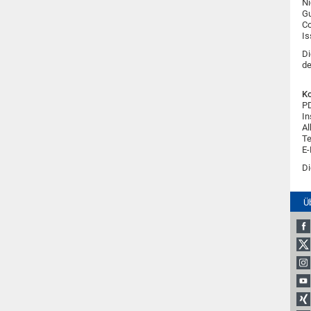
Ni
Gu
Co
Is
Di
de
Ko
PD
In
Al
Te
E-
Di
Ü