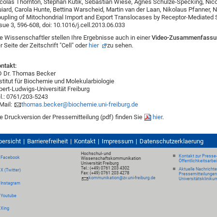
colas Thornton, Stephan Kutik, Sebastian Wiese, Agnes Schulze-Specking, Nico
iard, Carola Hunte, Bettina Warscheid, Martin van der Laan, Nikolaus Pfanner
upling of Mitochondrial Import and Export Translocases by Receptor-Mediated 
sue 3, 596-608, doi: 10.1016/j.cell.2013.06.033
e Wissenschaftler stellen Ihre Ergebnisse auch in einer
Video-Zusammenfassu
r Seite der Zeitschrift "Cell" oder
hier
zu sehen.
ntakt:
 Dr. Thomas Becker
stitut für Biochemie und Molekularbiologie
bert-Ludwigs-Universität Freiburg
l.: 0761/203-5243
Mail:
thomas.becker@biochemie.uni-freiburg.de
e Druckversion der Pressemitteilung (pdf) finden Sie
hier
.
bersicht
Barrierefreiheit
Kontakt
Impressum
Datenschutzerklaerung
Hochschul- und
Kontakt zur Presse
Facebook
Wissenschaftskommunikation
Öffentlichkeitsarbe
Universität Freiburg
Tel.: (+49) 0761 203 4302
Aktuelle Nachricht
X (Twitter)
Fax: (+49) 0761 203 4278
Pressemitteilungen
kommunikation@zv.uni-freiburg.de
Universitätskliniku
Instagram
Youtube
Xing