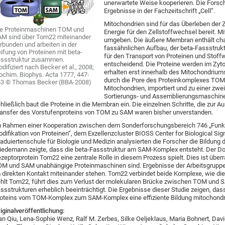
unerwartete Weise kooperieren. Die Forsch
Ergebnisse in der Fachzeitschrift „Cell“.
Mitochondrien sind für das Überleben der Ze
e Proteinmaschinen TOM und
Energie für den Zellstoffwechsel bereit. 
M sind über Tom22 miteinander
umgeben. Die äußere Membran enthält char
rbunden und arbeiten in der
fassähnlichen Aufbau, der beta-Fassstruk
ifung von Proteinen mit beta-
für den Transport von Proteinen und Stoff
ssstruktur zusammen.
entscheidend. Die Proteine werden im Zytos
difiziert nach Becker et al., 2008;
erhalten erst innerhalb des Mitochondriums
ochim. Biophys. Acta 1777, 447-
durch die Pore des Proteinkomplexes TOM
3 © Thomas Becker (BBA-2008)
Mitochondrien, importiert und zu einer z
Sortierungs- und Assemblierungsmaschine
hließlich baut die Proteine in die Membran ein. Die einzelnen Schritte, die zur A
ansfer des Vorstufenproteins von TOM zu SAM waren bisher unverstanden.
 Rahmen einer Kooperation zwischen dem Sonderforschungsbereich 746 „Funkti
difikation von Proteinen“, dem Exzellenzcluster BIOSS Center for Biological Si
aduiertenschule für Biologie und Medizin analysierten die Forscher die Bildung
edemann zeigte, dass die beta-Fassstruktur am SAM-Komplex entsteht. Der D
zeptorprotein Tom22 eine zentrale Rolle in diesem Prozess spielt. Dies ist übe
M und SAM unabhängige Proteinmaschinen sind. Ergebnisse der Arbeitsgruppe
 direkten Kontakt miteinander stehen. Tom22 verbindet beide Komplexe, wie di
hlt Tom22, führt dies zum Verlust der molekularen Brücke zwischen TOM und S
ssstrukturen erheblich beeinträchtigt. Die Ergebnisse dieser Studie zeigen, das
oteins vom TOM-Komplex zum SAM-Komplex eine effiziente Bildung mitochondria
iginalveröffentlichung:
an Qiu, Lena-Sophie Wenz, Ralf M. Zerbes, Silke Oeljeklaus, Maria Bohnert, David 