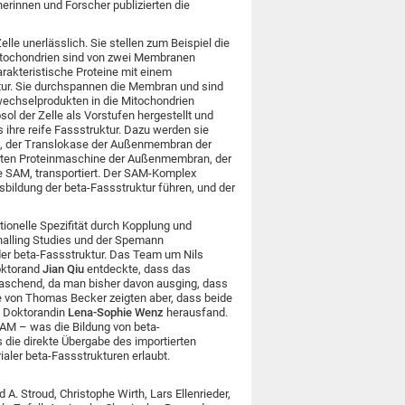
erinnen und Forscher publizierten die
lle unerlässlich. Sie stellen zum Beispiel die
Mitochondrien sind von zwei Membranen
akteristische Proteine mit einem
tur. Sie durchspannen die Membran und sind
wechselprodukten in die Mitochondrien
ol der Zelle als Vorstufen hergestellt und
 ihre reife Fassstruktur. Dazu werden sie
, der Translokase der Außenmembran der
weiten Proteinmaschine der Außenmembran, der
 SAM, transportiert. Der SAM-Komplex
usbildung der beta-Fassstruktur führen, und der
onelle Spezifität durch Kopplung und
gnalling Studies und der Spemann
 der beta-Fassstruktur. Das Team um Nils
oktorand
Jian Qiu
entdeckte, dass das
rraschend, da man bisher davon ausging, dass
 von Thomas Becker zeigten aber, dass beide
e Doktorandin
Lena-Sophie Wenz
herausfand.
AM – was die Bildung von beta-
s die direkte Übergabe des importierten
ler beta-Fassstrukturen erlaubt.
A. Stroud, Christophe Wirth, Lars Ellenrieder,