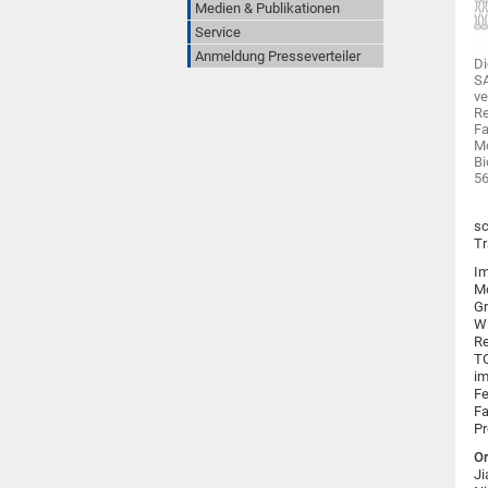
Medien & Publikationen
Service
Anmeldung Presseverteiler
Di
SA
ve
Re
Fa
Mo
Bi
56
sc
Tr
Im
Mo
Gr
Wi
Re
TO
im
Fe
Fa
Pr
Or
Ji