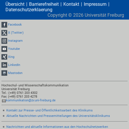
Übersicht
Barrierefreiheit
Kontakt
Impressum
Datenschutzerklaerung
Copyright ©
2026
Universität Freiburg
Facebook
X (Twitter)
Instagram
Youtube
Xing
LinkedIn
Mastodon
Hochschul- und Wissenschaftskommunikation
Universität Freiburg
Tel.: (+49) 0761 203 4302
Fax: (+49) 0761 203 4278
kommunikation@zv.uni-freiburg.de
Kontakt zur Presse- und Öffentlichkeitsarbeit des Klinikums
Aktuelle Nachrichten und Pressemitteilungen des Universitätsklinikums
Nachrichten und aktuelle Informationen aus den Hochschulnetzwerken