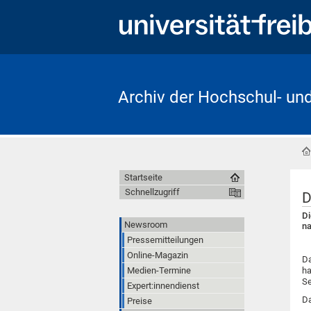
Archiv der Hochschul- un
Startseite
Schnellzugriff
D
Di
Newsroom
na
Pressemitteilungen
Online-Magazin
Da
Medien-Termine
ha
Se
Expert:innendienst
Da
Preise