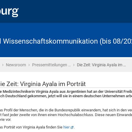
d Wissenschaftskommunikation (bis 08/20
›
›
›
Startseite
Newsroom
Pressemitteilungen …
Die Zeit: Virginia Ayala im …
ie Zeit: Virginia Ayala im Porträt
e Medizintechnikerin Virginia Ayala aus Argentinien hat an der Universität Frei
ch Deutschland gekommen, jetzt will sie in einem deutschen Unternehmen arb
s Profil der Menschen, die in die Bundesrepublik einwandern, hat sich in den ve
t fast jeder zweite von ihnen einen Hochschulabschluss. Diese neuen Einwandere
rie vor.
s Porträt von Virginia Ayala finden Sie
hier
.