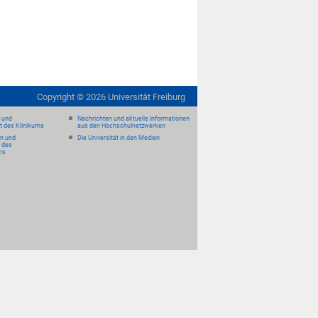
Copyright ©
2026
Universität Freiburg
- und
Nachrichten und aktuelle Informationen
it des Klinikums
aus den Hochschulnetzwerken
en und
Die Universität in den Medien
 des
ms