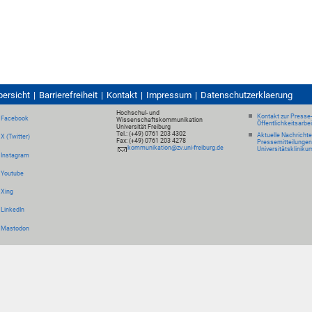
bersicht
Barrierefreiheit
Kontakt
Impressum
Datenschutzerklaerung
Hochschul- und
Kontakt zur Presse
Facebook
Wissenschaftskommunikation
Öffentlichkeitsarbe
Universität Freiburg
Tel.: (+49) 0761 203 4302
Aktuelle Nachricht
X (Twitter)
Fax: (+49) 0761 203 4278
Pressemitteilungen
kommunikation@zv.uni-freiburg.de
Universitätskliniku
Instagram
Youtube
Xing
LinkedIn
Mastodon