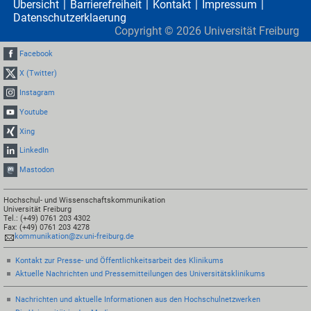
Übersicht
Barrierefreiheit
Kontakt
Impressum
Datenschutzerklaerung
Copyright ©
2026
Universität Freiburg
Facebook
X (Twitter)
Instagram
Youtube
Xing
LinkedIn
Mastodon
Hochschul- und Wissenschaftskommunikation
Universität Freiburg
Tel.: (+49) 0761 203 4302
Fax: (+49) 0761 203 4278
kommunikation@zv.uni-freiburg.de
Kontakt zur Presse- und Öffentlichkeitsarbeit des Klinikums
Aktuelle Nachrichten und Pressemitteilungen des Universitätsklinikums
Nachrichten und aktuelle Informationen aus den Hochschulnetzwerken