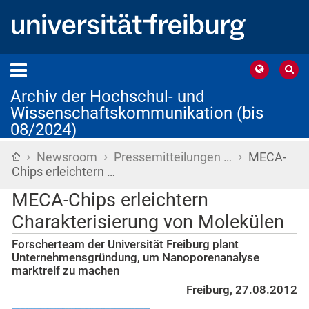
Archiv der Hochschul- und
Wissenschaftskommunikation (bis
08/2024)
›
›
›
Startseite
Newsroom
Pressemitteilungen …
MECA-
Chips erleichtern …
MECA-Chips erleichtern
Charakterisierung von Molekülen
Forscherteam der Universität Freiburg plant
Unternehmensgründung, um Nanoporenanalyse
marktreif zu machen
Freiburg, 27.08.2012