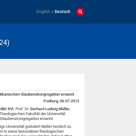
English
Deutsch
24)
atikanischen Glaubenskongregation ernannt
Freiburg, 06.07.2012
dikt XVI
. Prof. Dr.
Gerhard Ludwig Müller
,
heologischen Fakultät der Universität
n Glaubenskongregation ernannt.
s-Universität gratuliert Müller herzlich zu
n in seine besonderen theologischen