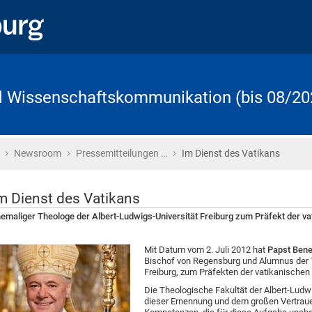
d Wissenschaftskommunikation (bis 08/20
›
›
›
Startseite
Newsroom
Pressemitteilungen …
Im Dienst des Vatikans
m Dienst des Vatikans
emaliger Theologe der Albert-Ludwigs-Universität Freiburg zum Präfekt der v
Mit Datum vom 2. Juli 2012 hat
Papst Bene
Bischof von Regensburg und Alumnus der T
Freiburg, zum Präfekten der vatikanische
Die Theologische Fakultät der Albert-Ludwig
dieser Ernennung und dem großen Vertraue