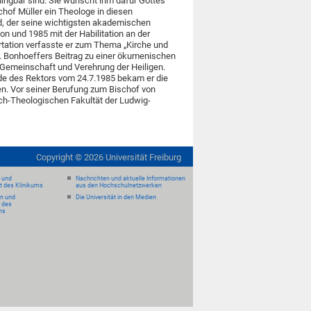
ingbar sind. Sie wünscht ihm dafür Gottes
chof Müller ein Theologe in diesen
rd, der seine wichtigsten akademischen
on und 1985 mit der Habilitation an der
ertation verfasste er zum Thema „Kirche und
. Bonhoeffers Beitrag zu einer ökumenischen
 „Gemeinschaft und Verehrung der Heiligen.
de des Rektors vom 24.7.1985 bekam er die
n. Vor seiner Berufung zum Bischof von
ch-Theologischen Fakultät der Ludwig-
Copyright ©
2026
Universität Freiburg
- und
Nachrichten und aktuelle Informationen
it des Klinikums
aus den Hochschulnetzwerken
en und
Die Universität in den Medien
 des
ms