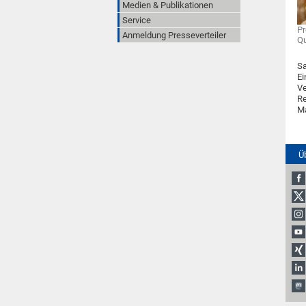
Medien & Publikationen
Service
Pr
Anmeldung Presseverteiler
Qu
Sa
Ei
Ve
Re
Ma
Ü