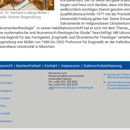
Kompetenzen, die für diese Aufgabe unabd
Segen und freut sich darüber, dass mit Bis
weltkirchlich wichtigen Dienst gerufen wi
of. Dr. Gerhard Ludwig Müller /
Qualifikationsschritte 1977 mit der Promoti
elle: Bistum Regensburg
Universität Freiburg getan hat. Seine Diss
Sakramente im religionslosen Christentum
kramententheologie“. In seiner Habilitationsschrift hat er sich mit dem Thema
ne systematische und ökumenisch-theologische Studie“ beschäftigt. Mit Urkun
nia legendi für das Fachgebiet „Dogmatik und Ökumenische Theologie" verliehe
gensburg war Müller von 1986 bis 2002 Professor für Dogmatik an der Katholis
ximilians-Universität in München.
bersicht
Barrierefreiheit
Kontakt
Impressum
Datenschutzerklaerung
Hochschul- und
Kontakt zur Presse
Facebook
Wissenschaftskommunikation
Öffentlichkeitsarbe
Universität Freiburg
Tel.: (+49) 0761 203 4302
Aktuelle Nachricht
X (Twitter)
Fax: (+49) 0761 203 4278
Pressemitteilungen
kommunikation@zv.uni-freiburg.de
Universitätskliniku
Instagram
Youtube
Xing
LinkedIn
Mastodon