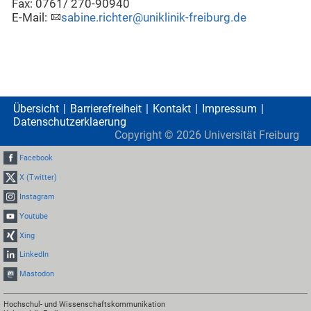
Fax: 0761/ 270-90940
E-Mail:
sabine.richter@uniklinik-freiburg.de
Übersicht
Barrierefreiheit
Kontakt
Impressum
Datenschutzerklaerung
Copyright ©
2026
Universität Freiburg
Facebook
X (Twitter)
Instagram
Youtube
Xing
LinkedIn
Mastodon
Hochschul- und Wissenschaftskommunikation