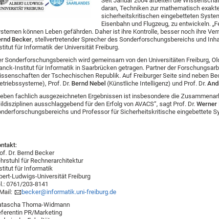
Seit Januar 2004 arbeiten die Wissenscha
daran, Techniken zur mathematisch exakten
sicherheitskritischen eingebetteten Syste
Eisenbahn und Flugzeug, zu entwickeln. „Fe
stemen können Leben gefährden. Daher ist ihre Kontrolle, besser noch ihre Verm
rnd Becker
, stellvertretender Sprecher des Sonderforschungsbereichs und Inh
stitut für Informatik der Universität Freiburg.
r Sonderforschungsbereich wird gemeinsam von den Universitäten Freiburg, 
anck-Institut für Informatik in Saarbrücken getragen. Partner der Forschungsar
ssenschaften der Tschechischen Republik. Auf Freiburger Seite sind neben Beck
etriebssysteme), Prof. Dr.
Bernd Nebel
(Künstliche Intelligenz) und Prof. Dr.
And
eben fachlich ausgezeichneten Ergebnissen ist insbesondere die Zusammenarbe
ildisziplinen ausschlaggebend für den Erfolg von AVACS“, sagt Prof. Dr.
Werner
nderforschungsbereichs und Professor für Sicherheitskritische eingebettete Sy
ntakt:
of. Dr. Bernd Becker
hrstuhl für Rechnerarchitektur
stitut für Informatik
bert-Ludwigs-Universität Freiburg
l.: 0761/203-8141
Mail:
becker@informatik.uni-freiburg.de
atascha Thoma-Widmann
ferentin PR/Marketing