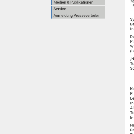
Medien & Publikationen
Service
Anmeldung Presseverteiler
Sy
Be
In
De
Pl
Wi
(B
„N
Te
So
Ko
Pr
Le
In
Al
Te
E-
N
Re