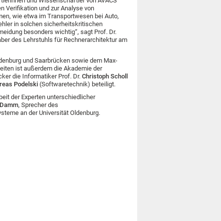
ftlerinnen und Wissenschaftler von AVACS
 Verifikation und zur Analyse von
men, wie etwa im Transportwesen bei Auto,
hler in solchen sicherheitskritischen
eidung besonders wichtig“, sagt Prof. Dr.
aber des Lehrstuhls für Rechnerarchitektur am
Oldenburg und Saarbrücken sowie dem Max-
beiten ist außerdem die Akademie der
er die Informatiker Prof. Dr.
Christoph Scholl
reas Podelski
(Softwaretechnik) beteiligt.
it der Experten unterschiedlicher
 Damm
, Sprecher des
steme an der Universität Oldenburg.