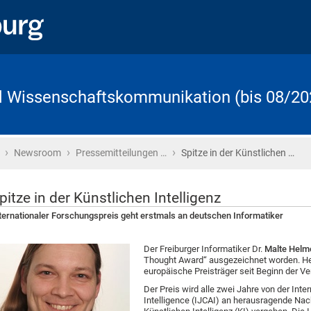
d Wissenschaftskommunikation (bis 08/20
›
›
›
Startseite
Newsroom
Pressemitteilungen …
Spitze in der Künstlichen …
pitze in der Künstlichen Intelligenz
ternationaler Forschungspreis geht erstmals an deutschen Informatiker
Der Freiburger Informatiker Dr.
Malte Helm
Thought Award“ ausgezeichnet worden. Hel
europäische Preisträger seit Beginn der V
Der Preis wird alle zwei Jahre von der Inter
Intelligence (IJCAI) an herausragende Na