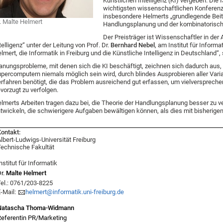
Künstlichen Intelligenz (KI) vergeben. Die
wichtigsten wissenschaftlichen Konferenze
insbesondere Helmerts „grundlegende Beitr
. Malte Helmert
Handlungsplanung und der kombinatorisc
Der Preisträger ist Wissenschaftler in der
telligenz“ unter der Leitung von Prof. Dr.
Bernhard Nebel
, am Institut für Informat
lmert, die Informatik in Freiburg und die Künstliche Intelligenz in Deutschland“,
anungsprobleme, mit denen sich die KI beschäftigt, zeichnen sich dadurch aus,
percomputern niemals möglich sein wird, durch blindes Ausprobieren aller Vari
rfahren benötigt, die das Problem ausreichend gut erfassen, um vielversprec
vorzugt zu verfolgen.
lmerts Arbeiten tragen dazu bei, die Theorie der Handlungsplanung besser zu 
twickeln, die schwierigere Aufgaben bewältigen können, als dies mit bisherigen
ontakt:
lbert-Ludwigs-Universität Freiburg
echnische Fakultät
nstitut für Informatik
r.
Malte Helmert
el.: 0761/203-8225
-Mail:
helmert@informatik.uni-freiburg.de
Natascha Thoma-Widmann
eferentin PR/Marketing