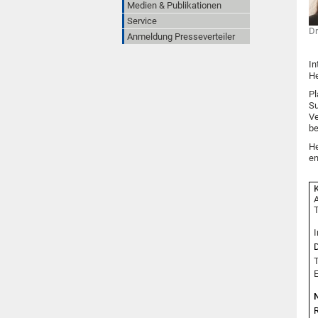
Medien & Publikationen
Service
Dr
Anmeldung Presseverteiler
In
He
Pl
Su
Ve
be
He
en
K
A
T
I
D
T
E
R