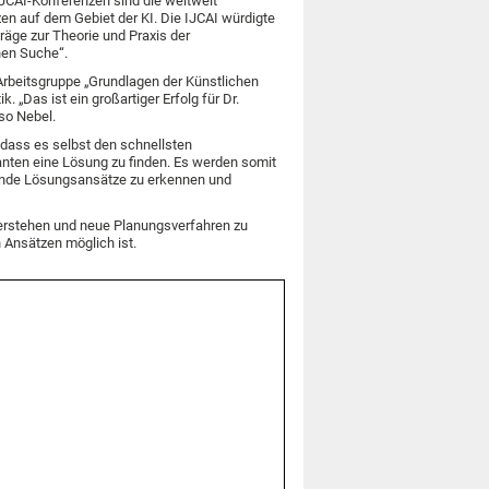
 IJCAI-Konferenzen sind die weltweit
n auf dem Gebiet der KI. Die IJCAI würdigte
äge zur Theorie und Praxis der
hen Suche“.
 Arbeitsgruppe „Grundlagen der Künstlichen
ik. „Das ist ein großartiger Erfolg für Dr.
 so Nebel.
 dass es selbst den schnellsten
anten eine Lösung zu finden. Es werden somit
hende Lösungsansätze zu erkennen und
verstehen und neue Planungsverfahren zu
 Ansätzen möglich ist.