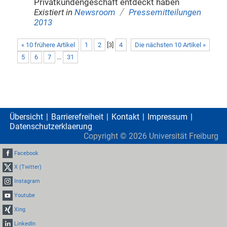
Privatkundengeschäft entdeckt haben
/
Existiert in
Newsroom
Pressemitteilungen
2013
« 10 frühere Artikel
1
2
[
3
]
4
Die nächsten 10 Artikel »
5
6
7
...
31
Übersicht
Barrierefreiheit
Kontakt
Impressum
Datenschutzerklaerung
Copyright ©
2026
Universität Freiburg
Facebook
X (Twitter)
Instagram
Youtube
Xing
LinkedIn