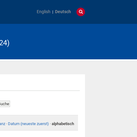
English
Deutsch
24)
anz
·
Datum (neueste zuerst)
·
alphabetisch