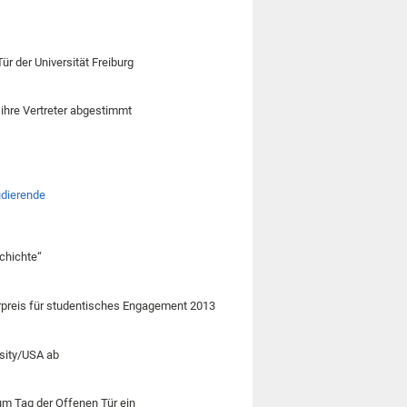
r der Universität Freiburg
ihre Vertreter abgestimmt
udierende
schichte“
derpreis für studentisches Engagement 2013
rsity/USA ab
um Tag der Offenen Tür ein