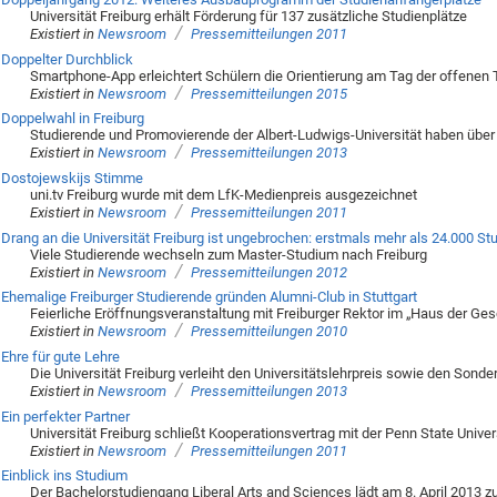
Universität Freiburg erhält Förderung für 137 zusätzliche Studienplätze
/
Existiert in
Newsroom
Pressemitteilungen 2011
Doppelter Durchblick
Smartphone-App erleichtert Schülern die Orientierung am Tag der offenen Tü
/
Existiert in
Newsroom
Pressemitteilungen 2015
Doppelwahl in Freiburg
Studierende und Promovierende der Albert-Ludwigs-Universität haben über 
/
Existiert in
Newsroom
Pressemitteilungen 2013
Dostojewskijs Stimme
uni.tv Freiburg wurde mit dem LfK-Medienpreis ausgezeichnet
/
Existiert in
Newsroom
Pressemitteilungen 2011
Drang an die Universität Freiburg ist ungebrochen: erstmals mehr als 24.000 St
Viele Studierende wechseln zum Master-Studium nach Freiburg
/
Existiert in
Newsroom
Pressemitteilungen 2012
Ehemalige Freiburger Studierende gründen Alumni-Club in Stuttgart
Feierliche Eröffnungsveranstaltung mit Freiburger Rektor im „Haus der Ge
/
Existiert in
Newsroom
Pressemitteilungen 2010
Ehre für gute Lehre
Die Universität Freiburg verleiht den Universitätslehrpreis sowie den Son
/
Existiert in
Newsroom
Pressemitteilungen 2013
Ein perfekter Partner
Universität Freiburg schließt Kooperationsvertrag mit der Penn State Unive
/
Existiert in
Newsroom
Pressemitteilungen 2011
Einblick ins Studium
Der Bachelorstudiengang Liberal Arts and Sciences lädt am 8. April 2013 z