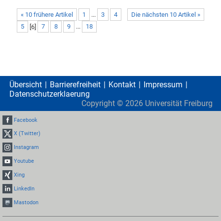
« 10 frühere Artikel
1
...
3
4
Die nächsten 10 Artikel »
5
[
6
]
7
8
9
...
18
Übersicht
Barrierefreiheit
Kontakt
Impressum
Datenschutzerklaerung
Copyright ©
2026
Universität Freiburg
Facebook
X (Twitter)
Instagram
Youtube
Xing
LinkedIn
Mastodon