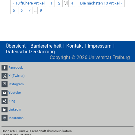
« 10 frühere Artikel
1
2
[
3
]
4
Die nächsten 10 Artikel »
5
6
7
...
9
Übersicht
Barrierefreiheit
Kontakt
Impressum
Datenschutzerklaerung
Copyright ©
2026
Universität Freiburg
Facebook
X (Twitter)
Instagram
Youtube
Xing
LinkedIn
Mastodon
Hochschul- und Wissenschaftskommunikation