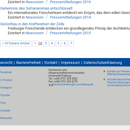
/
Existiert in
Newsroom
Pressemitteilungen 2016
Geheimnis des Safranaromas entschlüsselt
Ein internationales Forscherteam entdeckt ein Enzym, das dem edlen Gew
/
Existiert in
Newsroom
Pressemitteilungen 2014
Gerüstbau in den Kraftwerken der Zelle
Freiburger Forschende entdecken ein grundlegendes Prinzip der Architektu
/
Existiert in
Newsroom
Pressemitteilungen 2015
« 10 frühere Artikel
1
[
2
]
3
4
5
6
7
bersicht
Barrierefreiheit
Kontakt
Impressum
Datenschutzerklaerung
Hochschul- und
Kontakt zur Presse
Facebook
Wissenschaftskommunikation
Öffentlichkeitsarbe
Universität Freiburg
Tel.: (+49) 0761 203 4302
Aktuelle Nachricht
X (Twitter)
Fax: (+49) 0761 203 4278
Pressemitteilungen
kommunikation@zv.uni-freiburg.de
Universitätskliniku
Instagram
Youtube
Xing
LinkedIn
Mastodon