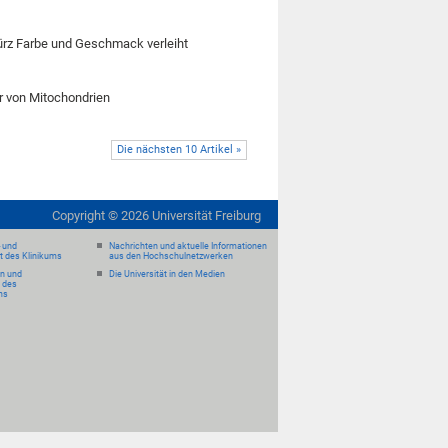
ürz Farbe und Geschmack verleiht
r von Mitochondrien
Die nächsten 10 Artikel »
Copyright ©
2026
Universität Freiburg
- und
Nachrichten und aktuelle Informationen
it des Klinikums
aus den Hochschulnetzwerken
en und
Die Universität in den Medien
 des
ms