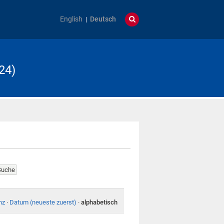
English
Deutsch
24)
nz
·
Datum (neueste zuerst)
·
alphabetisch