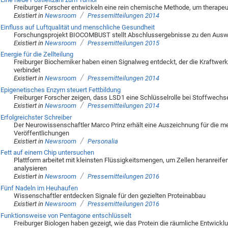
Freiburger Forscher entwickeln eine rein chemische Methode, um therapeut
/
Existiert in
Newsroom
Pressemitteilungen 2014
Einfluss auf Luftqualität und menschliche Gesundheit
Forschungsprojekt BIOCOMBUST stellt Abschlussergebnisse zu den Ausw
/
Existiert in
Newsroom
Pressemitteilungen 2015
Energie für die Zellteilung
Freiburger Biochemiker haben einen Signalweg entdeckt, der die Kraftwerke
verbindet
/
Existiert in
Newsroom
Pressemitteilungen 2014
Epigenetisches Enzym steuert Fettbildung
Freiburger Forscher zeigen, dass LSD1 eine Schlüsselrolle bei Stoffwechs
/
Existiert in
Newsroom
Pressemitteilungen 2014
Erfolgreichster Schreiber
Der Neurowissenschaftler Marco Prinz erhält eine Auszeichnung für die m
Veröffentlichungen
/
Existiert in
Newsroom
Personalia
Fett auf einem Chip untersuchen
Plattform arbeitet mit kleinsten Flüssigkeitsmengen, um Zellen heranreife
analysieren
/
Existiert in
Newsroom
Pressemitteilungen 2016
Fünf Nadeln im Heuhaufen
Wissenschaftler entdecken Signale für den gezielten Proteinabbau
/
Existiert in
Newsroom
Pressemitteilungen 2016
Funktionsweise von Pentagone entschlüsselt
Freiburger Biologen haben gezeigt, wie das Protein die räumliche Entwicklu