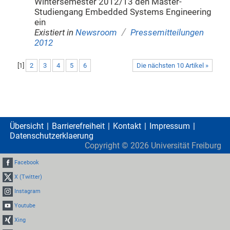
Wintersemester 2012/13 den Master-
Studiengang Embedded Systems Engineering
ein
/
Existiert in
Newsroom
Pressemitteilungen
2012
[
1
]
2
3
4
5
6
Die nächsten 10 Artikel »
Übersicht
Barrierefreiheit
Kontakt
Impressum
Datenschutzerklaerung
Copyright ©
2026
Universität Freiburg
Facebook
X (Twitter)
Instagram
Youtube
Xing