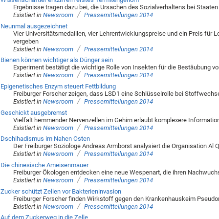
Ergebnisse tragen dazu bei, die Ursachen des Sozialverhaltens bei Staate
/
Existiert in
Newsroom
Pressemitteilungen 2014
Neunmal ausgezeichnet
Vier Universitätsmedaillen, vier Lehrentwicklungspreise und ein Preis für 
vergeben
/
Existiert in
Newsroom
Pressemitteilungen 2014
Bienen können wichtiger als Dünger sein
Experiment bestätigt die wichtige Rolle von Insekten für die Bestäubung vo
/
Existiert in
Newsroom
Pressemitteilungen 2014
Epigenetisches Enzym steuert Fettbildung
Freiburger Forscher zeigen, dass LSD1 eine Schlüsselrolle bei Stoffwechs
/
Existiert in
Newsroom
Pressemitteilungen 2014
Geschickt ausgebremst
Vielfalt hemmender Nervenzellen im Gehirn erlaubt komplexere Informatio
/
Existiert in
Newsroom
Pressemitteilungen 2014
Dschihadismus im Nahen Osten
Der Freiburger Soziologe Andreas Armborst analysiert die Organisation Al Qa
/
Existiert in
Newsroom
Pressemitteilungen 2014
Die chinesische Ameisenmauer
Freiburger Ökologen entdecken eine neue Wespenart, die ihren Nachwuchs
/
Existiert in
Newsroom
Pressemitteilungen 2014
Zucker schützt Zellen vor Bakterieninvasion
Freiburger Forscher finden Wirkstoff gegen den Krankenhauskeim Pseud
/
Existiert in
Newsroom
Pressemitteilungen 2014
Auf dem Zuckerweg in die Zelle