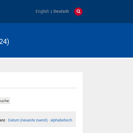
English
Deutsch
24)
anz
·
Datum (neueste zuerst)
·
alphabetisch