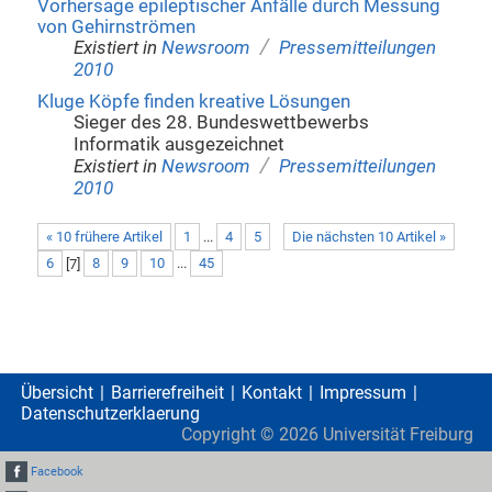
Vorhersage epileptischer Anfälle durch Messung
von Gehirnströmen
/
Existiert in
Newsroom
Pressemitteilungen
2010
Kluge Köpfe finden kreative Lösungen
Sieger des 28. Bundeswettbewerbs
Informatik ausgezeichnet
/
Existiert in
Newsroom
Pressemitteilungen
2010
« 10 frühere Artikel
1
...
4
5
Die nächsten 10 Artikel »
6
[
7
]
8
9
10
...
45
Übersicht
Barrierefreiheit
Kontakt
Impressum
Datenschutzerklaerung
Copyright ©
2026
Universität Freiburg
Facebook