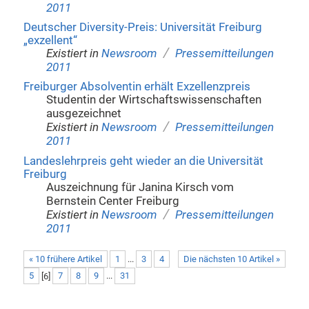
2011
Deutscher Diversity-Preis: Universität Freiburg
„exzellent“
/
Existiert in
Newsroom
Pressemitteilungen
2011
Freiburger Absolventin erhält Exzellenzpreis
Studentin der Wirtschaftswissenschaften
ausgezeichnet
/
Existiert in
Newsroom
Pressemitteilungen
2011
Landeslehrpreis geht wieder an die Universität
Freiburg
Auszeichnung für Janina Kirsch vom
Bernstein Center Freiburg
/
Existiert in
Newsroom
Pressemitteilungen
2011
« 10 frühere Artikel
1
...
3
4
Die nächsten 10 Artikel »
5
[
6
]
7
8
9
...
31