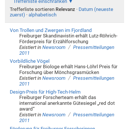
Trefferliste einschränken
Trefferliste sortieren
Relevanz
·
Datum (neueste
zuerst)
·
alphabetisch
Von Trollen und Zwergen im Fjordland
Freiburger Skandinavistin erhält Lutz-Röhrich-
Förderpreis für Erzählforschung
/
Existiert in
Newsroom
Pressemitteilungen
2011
Vorbildliche Vögel
Freiburger Biologe erhält Hans-Löhrl Preis für
Forschung über Mönchsgrasmücken
/
Existiert in
Newsroom
Pressemitteilungen
2011
Design-Preis für High-Tech-Helm
Freiburger Forscherteam erhält das
international anerkannte Gütesiegel „red dot
award“
/
Existiert in
Newsroom
Pressemitteilungen
2011
Förderung für Freiburger Forscherinnen