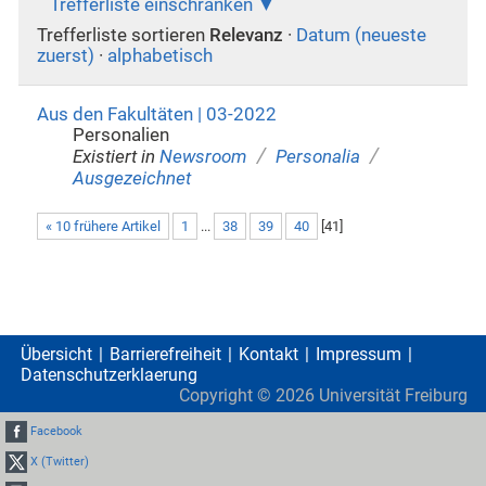
Trefferliste einschränken
Trefferliste sortieren
Relevanz
·
Datum (neueste
zuerst)
·
alphabetisch
Aus den Fakultäten | 03-2022
Personalien
/
/
Existiert in
Newsroom
Personalia
Ausgezeichnet
« 10 frühere Artikel
1
...
38
39
40
[
41
]
Übersicht
Barrierefreiheit
Kontakt
Impressum
Datenschutzerklaerung
Copyright ©
2026
Universität Freiburg
Facebook
X (Twitter)