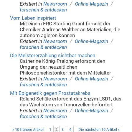
/
/
Existiert in
Newsroom
Online-Magazin
forschen & entdecken
Vom Leben inspiriert
Mit einem ERC Starting Grant forscht der
Chemiker Andreas Walther an Materialien, die
autonom agieren können
/
/
Existiert in
Newsroom
Online-Magazin
forschen & entdecken
Die Meistererzählung sichtbar machen
Catherine König-Pralong erforscht den
Umgang der neuzeitlichen
Philosophiehistoriker mit dem Mittelalter
/
/
Existiert in
Newsroom
Online-Magazin
forschen & entdecken
Mit Epigenetik gegen Prostatakrebs
Roland Schüle erforscht das Enzym LSD1, das
das Wachstum von Tumorzellen befördert
/
/
Existiert in
Newsroom
Online-Magazin
forschen & entdecken
« 10 frühere Artikel
1
[
2
]
3
4
Die nächsten 10 Artikel »