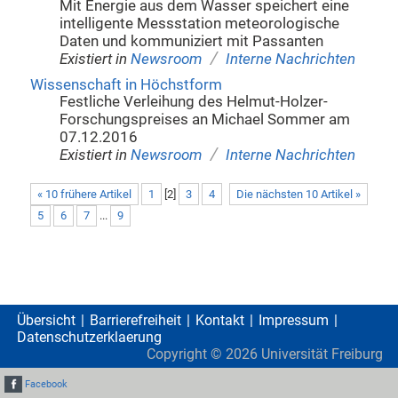
Mit Energie aus dem Wasser speichert eine
intelligente Messstation meteorologische
Daten und kommuniziert mit Passanten
/
Existiert in
Newsroom
Interne Nachrichten
Wissenschaft in Höchstform
Festliche Verleihung des Helmut-Holzer-
Forschungspreises an Michael Sommer am
07.12.2016
/
Existiert in
Newsroom
Interne Nachrichten
« 10 frühere Artikel
1
[
2
]
3
4
Die nächsten 10 Artikel »
5
6
7
...
9
Übersicht
Barrierefreiheit
Kontakt
Impressum
Datenschutzerklaerung
Copyright ©
2026
Universität Freiburg
Facebook