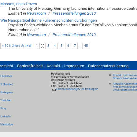
Mosses, deep-frozen
The University of Freiburg, Germany, launches international resource centr
/
Existiert in
Newsroom
Pressemitteilungen 2010
Wie Nanopartikel dünne Fullerenschichten durchdringen
Physiker finden wichtigen Mechanismus für den Zerfall von Nanokomposite
Nanotechnologie“
/
Existiert in
Newsroom
Pressemitteilungen 2010
« 10 frühere Artikel
1
[
2
]
3
4
5
6
7
...
45
bersicht
Barrierefreiheit
Kontakt
Impressum
Datenschutzerklaerung
Hochschul- und
Kontakt zur Presse
Facebook
Wissenschaftskommunikation
Öffentlichkeitsarbe
Universität Freiburg
Tel.: (+49) 0761 203 4302
Aktuelle Nachricht
X (Twitter)
Fax: (+49) 0761 203 4278
Pressemitteilungen
kommunikation@zv.uni-freiburg.de
Universitätskliniku
Instagram
Youtube
Xing
LinkedIn
Mastodon