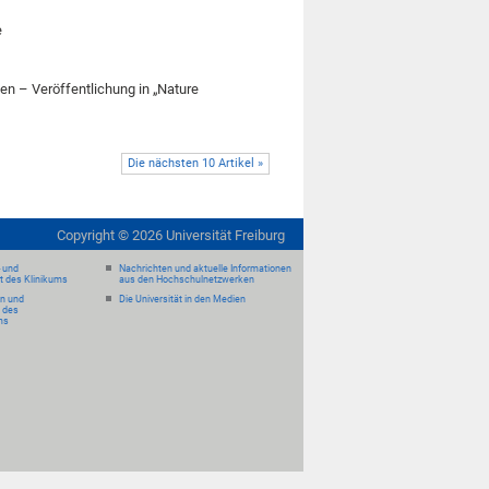
e
n – Veröffentlichung in „Nature
Die nächsten 10 Artikel »
Copyright ©
2026
Universität Freiburg
- und
Nachrichten und aktuelle Informationen
it des Klinikums
aus den Hochschulnetzwerken
en und
Die Universität in den Medien
 des
ms