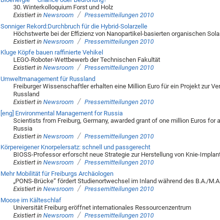
30. Winterkolloquium Forst und Holz
/
Existiert in
Newsroom
Pressemitteilungen 2010
Sonniger Rekord:Durchbruch für die Hybrid-Solarzelle
Höchstwerte bei der Effizienz von Nanopartikel-basierten organischen Sola
/
Existiert in
Newsroom
Pressemitteilungen 2010
Kluge Köpfe bauen raffinierte Vehikel
LEGO-Roboter-Wettbewerb der Technischen Fakultät
/
Existiert in
Newsroom
Pressemitteilungen 2010
Umweltmanagement für Russland
Freiburger Wissenschaftler erhalten eine Million Euro für ein Projekt zur V
Russland
/
Existiert in
Newsroom
Pressemitteilungen 2010
[eng] Environmental Management for Russia
Scientists from Freiburg, Germany, awarded grant of one million Euros for a
Russia
/
Existiert in
Newsroom
Pressemitteilungen 2010
Körpereigener Knorpelersatz: schnell und passgerecht
BIOSS-Professor erforscht neue Strategie zur Herstellung von Knie-Implan
/
Existiert in
Newsroom
Pressemitteilungen 2010
Mehr Mobilität für Freiburgs Archäologen
„PONS-Brücke“ fördert Studienortwechsel im Inland während des B.A./M.
/
Existiert in
Newsroom
Pressemitteilungen 2010
Moose im Kälteschlaf
Universität Freiburg eröffnet internationales Ressourcenzentrum
/
Existiert in
Newsroom
Pressemitteilungen 2010