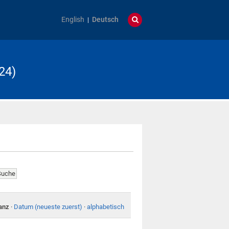
English
Deutsch
24)
anz
·
Datum (neueste zuerst)
·
alphabetisch