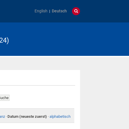
English
Deutsch
24)
anz
·
Datum (neueste zuerst)
·
alphabetisch