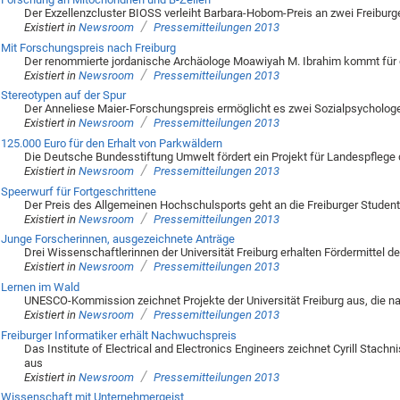
Der Exzellenzcluster BIOSS verleiht Barbara-Hobom-Preis an zwei Freibur
/
Existiert in
Newsroom
Pressemitteilungen 2013
Mit Forschungspreis nach Freiburg
Der renommierte jordanische Archäologe Moawiyah M. Ibrahim kommt für ei
/
Existiert in
Newsroom
Pressemitteilungen 2013
Stereotypen auf der Spur
Der Anneliese Maier-Forschungspreis ermöglicht es zwei Sozialpsycholog
/
Existiert in
Newsroom
Pressemitteilungen 2013
125.000 Euro für den Erhalt von Parkwäldern
Die Deutsche Bundesstiftung Umwelt fördert ein Projekt für Landespflege d
/
Existiert in
Newsroom
Pressemitteilungen 2013
Speerwurf für Fortgeschrittene
Der Preis des Allgemeinen Hochschulsports geht an die Freiburger Studen
/
Existiert in
Newsroom
Pressemitteilungen 2013
Junge Forscherinnen, ausgezeichnete Anträge
Drei Wissenschaftlerinnen der Universität Freiburg erhalten Fördermittel de
/
Existiert in
Newsroom
Pressemitteilungen 2013
Lernen im Wald
UNESCO-Kommission zeichnet Projekte der Universität Freiburg aus, die n
/
Existiert in
Newsroom
Pressemitteilungen 2013
Freiburger Informatiker erhält Nachwuchspreis
Das Institute of Electrical and Electronics Engineers zeichnet Cyrill Stach
aus
/
Existiert in
Newsroom
Pressemitteilungen 2013
Wissenschaft mit Unternehmergeist