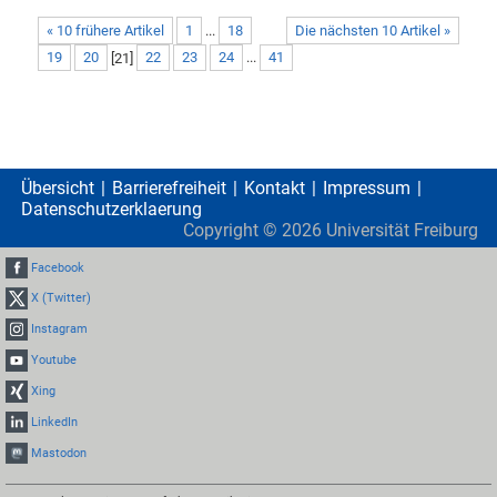
« 10 frühere Artikel
1
...
18
Die nächsten 10 Artikel »
19
20
[
21
]
22
23
24
...
41
Übersicht
Barrierefreiheit
Kontakt
Impressum
Datenschutzerklaerung
Copyright ©
2026
Universität Freiburg
Facebook
X (Twitter)
Instagram
Youtube
Xing
LinkedIn
Mastodon