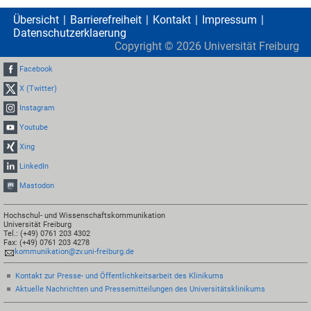
Übersicht
Barrierefreiheit
Kontakt
Impressum
Datenschutzerklaerung
Copyright ©
2026
Universität Freiburg
Facebook
X (Twitter)
Instagram
Youtube
Xing
LinkedIn
Mastodon
Hochschul- und Wissenschaftskommunikation
Universität Freiburg
Tel.: (+49) 0761 203 4302
Fax: (+49) 0761 203 4278
kommunikation@zv.uni-freiburg.de
Kontakt zur Presse- und Öffentlichkeitsarbeit des Klinikums
Aktuelle Nachrichten und Pressemitteilungen des Universitätsklinikums