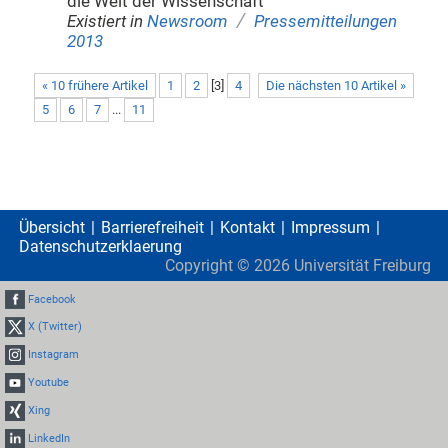
die Welt der Wissenschaft
/
Existiert in
Newsroom
Pressemitteilungen
2013
« 10 frühere Artikel
1
2
[
3
]
4
Die nächsten 10 Artikel »
5
6
7
...
11
Übersicht
Barrierefreiheit
Kontakt
Impressum
Datenschutzerklaerung
Copyright ©
2026
Universität Freiburg
Facebook
X (Twitter)
Instagram
Youtube
Xing
LinkedIn