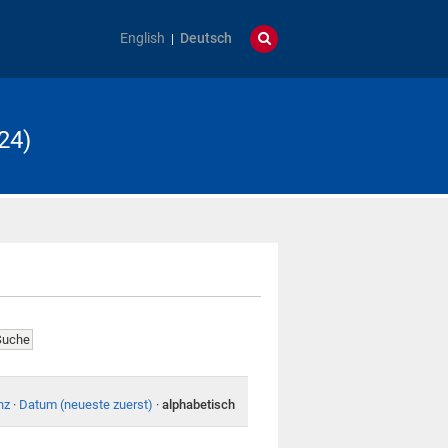
English
Deutsch
24)
nz
·
Datum (neueste zuerst)
·
alphabetisch