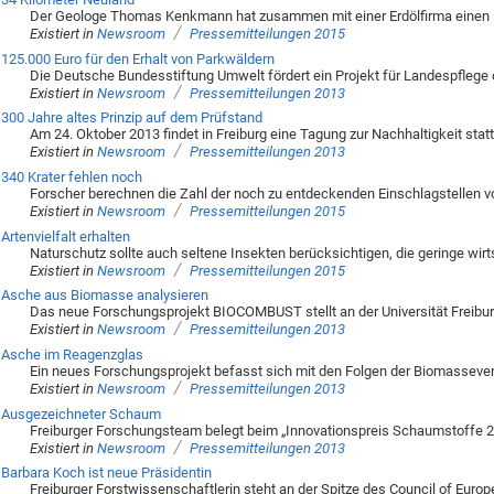
Der Geologe Thomas Kenkmann hat zusammen mit einer Erdölfirma einen M
/
Existiert in
Newsroom
Pressemitteilungen 2015
125.000 Euro für den Erhalt von Parkwäldern
Die Deutsche Bundesstiftung Umwelt fördert ein Projekt für Landespflege d
/
Existiert in
Newsroom
Pressemitteilungen 2013
300 Jahre altes Prinzip auf dem Prüfstand
Am 24. Oktober 2013 findet in Freiburg eine Tagung zur Nachhaltigkeit stat
/
Existiert in
Newsroom
Pressemitteilungen 2013
340 Krater fehlen noch
Forscher berechnen die Zahl der noch zu entdeckenden Einschlagstellen v
/
Existiert in
Newsroom
Pressemitteilungen 2015
Artenvielfalt erhalten
Naturschutz sollte auch seltene Insekten berücksichtigen, die geringe wi
/
Existiert in
Newsroom
Pressemitteilungen 2015
Asche aus Biomasse analysieren
Das neue Forschungsprojekt BIOCOMBUST stellt an der Universität Freibu
/
Existiert in
Newsroom
Pressemitteilungen 2013
Asche im Reagenzglas
Ein neues Forschungsprojekt befasst sich mit den Folgen der Biomasseve
/
Existiert in
Newsroom
Pressemitteilungen 2013
Ausgezeichneter Schaum
Freiburger Forschungsteam belegt beim „Innovationspreis Schaumstoffe 2
/
Existiert in
Newsroom
Pressemitteilungen 2013
Barbara Koch ist neue Präsidentin
Freiburger Forstwissenschaftlerin steht an der Spitze des Council of Euro