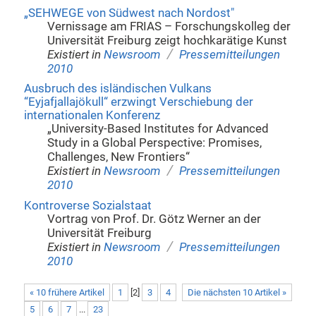
„SEHWEGE von Südwest nach Nordost"
Vernissage am FRIAS – Forschungskolleg der
Universität Freiburg zeigt hochkarätige Kunst
/
Existiert in
Newsroom
Pressemitteilungen
2010
Ausbruch des isländischen Vulkans
“Eyjafjallajökull“ erzwingt Verschiebung der
internationalen Konferenz
„University-Based Institutes for Advanced
Study in a Global Perspective: Promises,
Challenges, New Frontiers“
/
Existiert in
Newsroom
Pressemitteilungen
2010
Kontroverse Sozialstaat
Vortrag von Prof. Dr. Götz Werner an der
Universität Freiburg
/
Existiert in
Newsroom
Pressemitteilungen
2010
« 10 frühere Artikel
1
[
2
]
3
4
Die nächsten 10 Artikel »
5
6
7
...
23