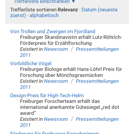
Trefferliste einschränken
Trefferliste sortieren
Relevanz
·
Datum (neueste
zuerst)
·
alphabetisch
Von Trollen und Zwergen im Fjordland
Freiburger Skandinavistin erhält Lutz-Röhrich-
Förderpreis für Erzählforschung
/
Existiert in
Newsroom
Pressemitteilungen
2011
Vorbildliche Vögel
Freiburger Biologe erhält Hans-Löhrl Preis für
Forschung über Mönchsgrasmücken
/
Existiert in
Newsroom
Pressemitteilungen
2011
Design-Preis für High-Tech-Helm
Freiburger Forscherteam erhält das
international anerkannte Gütesiegel „red dot
award“
/
Existiert in
Newsroom
Pressemitteilungen
2011
Förderung für Freiburger Forscherinnen