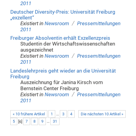
2011
Deutscher Diversity-Preis: Universität Freiburg
„exzellent“
/
Existiert in
Newsroom
Pressemitteilungen
2011
Freiburger Absolventin erhält Exzellenzpreis
Studentin der Wirtschaftswissenschaften
ausgezeichnet
/
Existiert in
Newsroom
Pressemitteilungen
2011
Landeslehrpreis geht wieder an die Universität
Freiburg
Auszeichnung für Janina Kirsch vom
Bernstein Center Freiburg
/
Existiert in
Newsroom
Pressemitteilungen
2011
« 10 frühere Artikel
1
...
3
4
Die nächsten 10 Artikel »
5
[
6
]
7
8
9
...
31