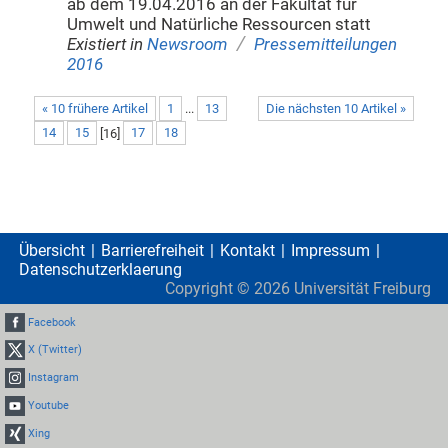
ab dem 19.04.2016 an der Fakultät für
Umwelt und Natürliche Ressourcen statt
/
Existiert in
Newsroom
Pressemitteilungen
2016
« 10 frühere Artikel
1
...
13
Die nächsten 10 Artikel »
14
15
[
16
]
17
18
Übersicht
Barrierefreiheit
Kontakt
Impressum
Datenschutzerklaerung
Copyright ©
2026
Universität Freiburg
Facebook
X (Twitter)
Instagram
Youtube
Xing