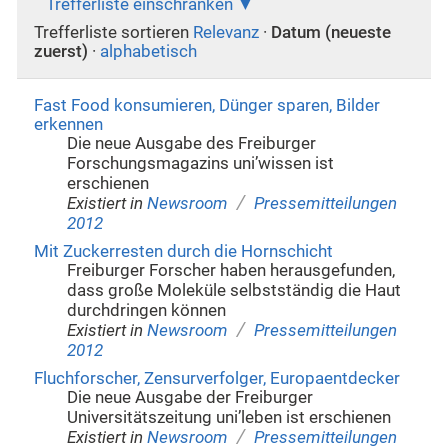
Trefferliste einschränken
Trefferliste sortieren
Relevanz
·
Datum (neueste
zuerst)
·
alphabetisch
Fast Food konsumieren, Dünger sparen, Bilder
erkennen
Die neue Ausgabe des Freiburger
Forschungsmagazins uni’wissen ist
erschienen
/
Existiert in
Newsroom
Pressemitteilungen
2012
Mit Zuckerresten durch die Hornschicht
Freiburger Forscher haben herausgefunden,
dass große Moleküle selbstständig die Haut
durchdringen können
/
Existiert in
Newsroom
Pressemitteilungen
2012
Fluchforscher, Zensurverfolger, Europaentdecker
Die neue Ausgabe der Freiburger
Universitätszeitung uni’leben ist erschienen
/
Existiert in
Newsroom
Pressemitteilungen