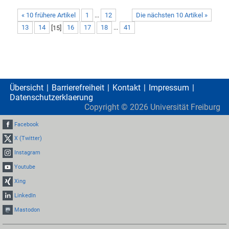
« 10 frühere Artikel
1
...
12
Die nächsten 10 Artikel »
13
14
[
15
]
16
17
18
...
41
Übersicht
Barrierefreiheit
Kontakt
Impressum
Datenschutzerklaerung
Copyright ©
2026
Universität Freiburg
Facebook
X (Twitter)
Instagram
Youtube
Xing
LinkedIn
Mastodon