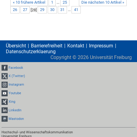
« 10 frühere Artikel
1
...
25
Die nächsten 10 Artikel »
26
27
[
28
]
29
30
31
...
41
Übersicht
Barrierefreiheit
Kontakt
Impressum
Datenschutzerklaerung
Copyright ©
2026
Universität Freiburg
Facebook
X (Twitter)
Instagram
Youtube
Xing
LinkedIn
Mastodon
Hochschul- und Wissenschaftskommunikation
Universität Freiburg