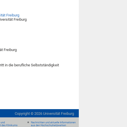
ität Freiburg
versität Freiburg
ät Freiburg
tt in die berufliche Selbstständigkeit
Copyright ©
2026
Universität Freiburg
- und
Nachrichten und aktuelle Informationen
it des Klinikums
aus den Hochschulnetzwerken