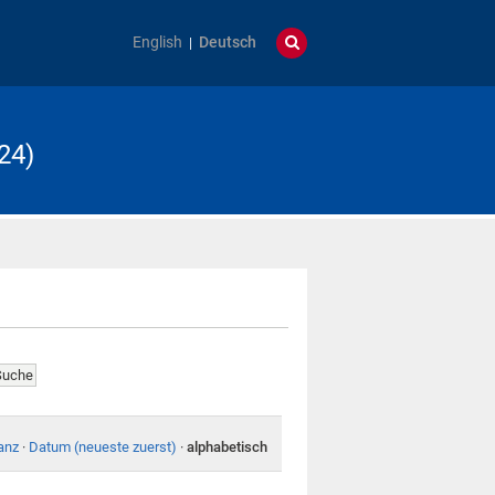
English
Deutsch
24)
anz
·
Datum (neueste zuerst)
·
alphabetisch