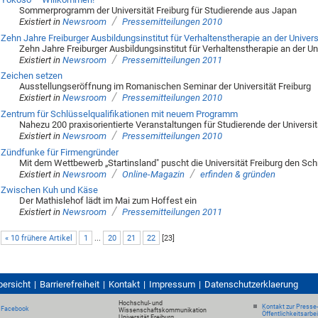
Sommerprogramm der Universität Freiburg für Studierende aus Japan
/
Existiert in
Newsroom
Pressemitteilungen 2010
Zehn Jahre Freiburger Ausbildungsinstitut für Verhaltenstherapie an der Univers
Zehn Jahre Freiburger Ausbildungsinstitut für Verhaltenstherapie an der Uni
/
Existiert in
Newsroom
Pressemitteilungen 2011
Zeichen setzen
Ausstellungseröffnung im Romanischen Seminar der Universität Freiburg
/
Existiert in
Newsroom
Pressemitteilungen 2010
Zentrum für Schlüsselqualifikationen mit neuem Programm
Nahezu 200 praxisorientierte Veranstaltungen für Studierende der Universit
/
Existiert in
Newsroom
Pressemitteilungen 2010
Zündfunke für Firmengründer
Mit dem Wettbewerb „Startinsland" puscht die Universität Freiburg den Schri
/
/
Existiert in
Newsroom
Online-Magazin
erfinden & gründen
Zwischen Kuh und Käse
Der Mathislehof lädt im Mai zum Hoffest ein
/
Existiert in
Newsroom
Pressemitteilungen 2011
« 10 frühere Artikel
1
...
20
21
22
[
23
]
bersicht
Barrierefreiheit
Kontakt
Impressum
Datenschutzerklaerung
Hochschul- und
Kontakt zur Presse
Facebook
Wissenschaftskommunikation
Öffentlichkeitsarbe
Universität Freiburg