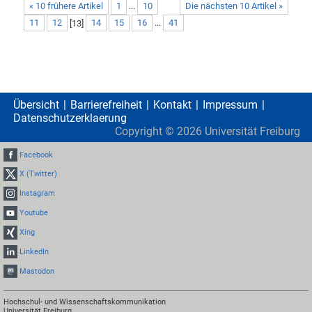
« 10 frühere Artikel
1
...
10
Die nächsten 10 Artikel »
11
12
[
13
]
14
15
16
...
41
Übersicht
Barrierefreiheit
Kontakt
Impressum
Datenschutzerklaerung
Copyright ©
2026
Universität Freiburg
Facebook
X (Twitter)
Instagram
Youtube
Xing
LinkedIn
Mastodon
Hochschul- und Wissenschaftskommunikation
Universität Freiburg