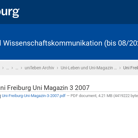
d Wissenschaftskommunikation (bis 08/20
›
›
›
›
›
Startseite
…
…
uni'leben Archiv
Uni-Leben und Uni-Magazin …
Uni Fre
ni Freiburg Uni Magazin 3 2007
Uni-Freiburg-Uni-Magazin-3-2007.pdf
— PDF document, 4.21 MB (4419222 byte