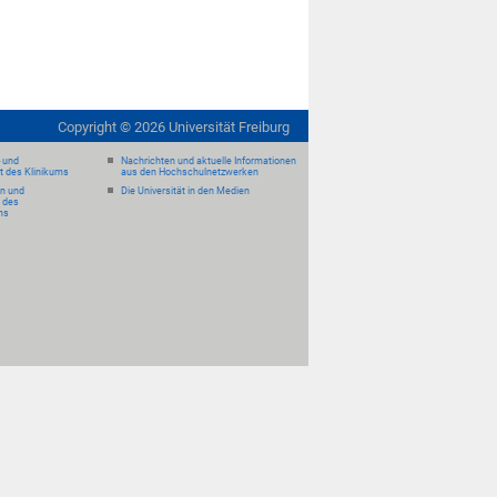
Copyright ©
2026
Universität Freiburg
- und
Nachrichten und aktuelle Informationen
it des Klinikums
aus den Hochschulnetzwerken
en und
Die Universität in den Medien
 des
ms