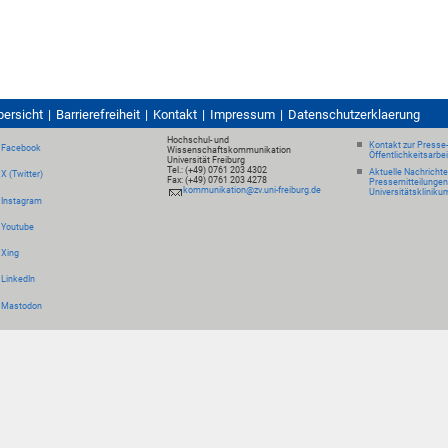
bersicht
Barrierefreiheit
Kontakt
Impressum
Datenschutzerklaerung
Hochschul- und
Kontakt zur Presse
Facebook
Wissenschaftskommunikation
Öffentlichkeitsarbe
Universität Freiburg
Tel.: (+49) 0761 203 4302
Aktuelle Nachricht
X (Twitter)
Fax: (+49) 0761 203 4278
Pressemitteilungen
kommunikation@zv.uni-freiburg.de
Universitätskliniku
Instagram
Youtube
Xing
LinkedIn
Mastodon