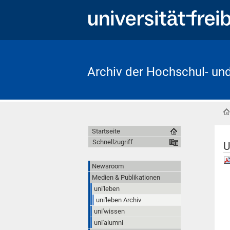
Archiv der Hochschul- un
Startseite
Schnellzugriff
U
Newsroom
Medien & Publikationen
uni'leben
uni'leben Archiv
uni'wissen
uni'alumni