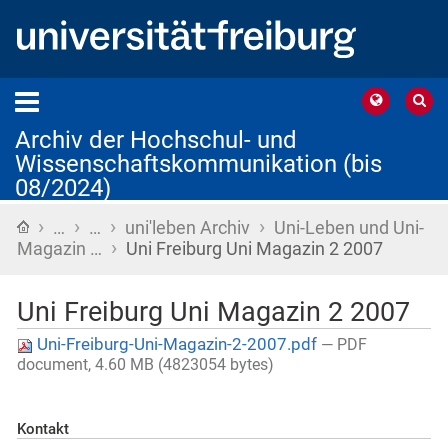
Archiv der Hochschul- und
Wissenschaftskommunikation (bis
08/2024)
›
›
›
›
Startseite
…
…
uni'leben Archiv
Uni-Leben und Uni-
›
Magazin …
Uni Freiburg Uni Magazin 2 2007
Uni Freiburg Uni Magazin 2 2007
Uni-Freiburg-Uni-Magazin-2-2007.pdf
— PDF
document, 4.60 MB (4823054 bytes)
Kontakt