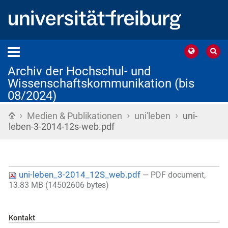
Archiv der Hochschul- und
Wissenschaftskommunikation (bis
08/2024)
›
›
›
Startseite
Medien & Publikationen
uni'leben
uni-
leben-3-2014-12s-web.pdf
uni-leben_3-2014_12S_web.pdf
— PDF document,
13.83 MB (14502606 bytes)
Kontakt