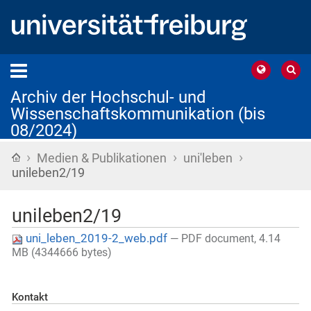
Archiv der Hochschul- und
Wissenschaftskommunikation (bis
08/2024)
›
›
›
Startseite
Medien & Publikationen
uni'leben
unileben2/19
unileben2/19
uni_leben_2019-2_web.pdf
— PDF document, 4.14
MB (4344666 bytes)
Kontakt